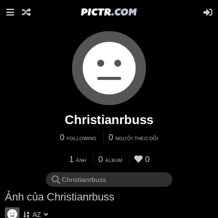
Christianrbuss
0
0
FOLLOWING
NGƯỜI THEO DÕI
1
0
0
ẢNH
ALBUM
Ảnh của Christianrbuss
AZ