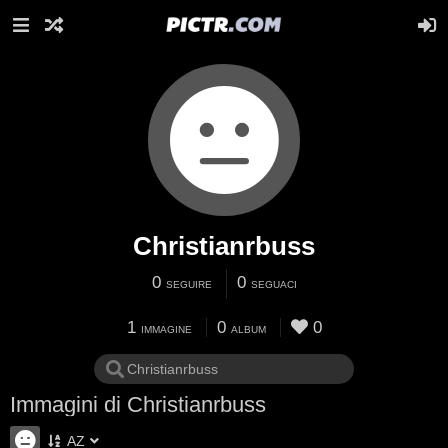
Christianrbuss
0
0
SEGUIRE
SEGUACI
1
0
0
IMMAGINE
ALBUM
Immagini di Christianrbuss
AZ