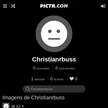
Christianrbuss
0
0
SEGUINDO
SEGUIDORES
1
0
0
IMAGEM
ÁLBUNS
Imagens de Christianrbuss
AZ