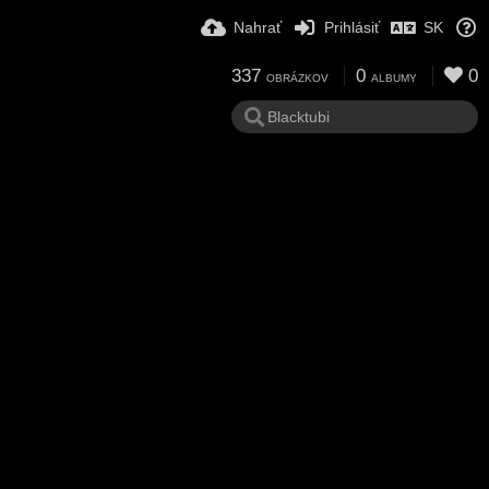
Nahrať
Prihlásiť
SK
337
0
0
OBRÁZKOV
ALBUMY