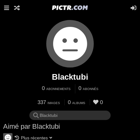
Blacktubi
0
0
ABONNEMENTS
ABONNÉS
337
0
0
IMAGES
ALBUMS
Aimé par Blacktubi
Plus récentes