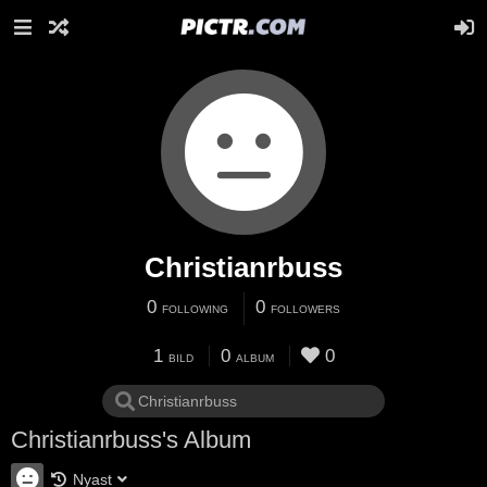
Christianrbuss
0
0
FOLLOWING
FOLLOWERS
1
0
0
BILD
ALBUM
Christianrbuss's Album
Nyast