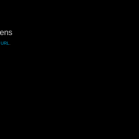
gens
a URL
.