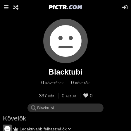
Blacktubi
0
0
KÖVETÉSEK
KÖVETŐK
337
0
0
KÉP
ALBUM
Követők
Legaktívabb felhasználók