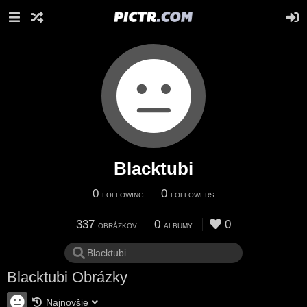
Blacktubi
0
0
FOLLOWING
FOLLOWERS
337
0
0
OBRÁZKOV
ALBUMY
Blacktubi Obrázky
Najnovšie