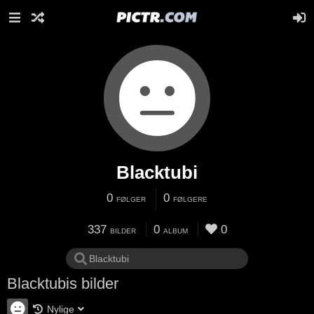
Blacktubi
0
0
FØLGER
FØLGERE
337
0
0
BILDER
ALBUM
Blacktubis bilder
Nylige