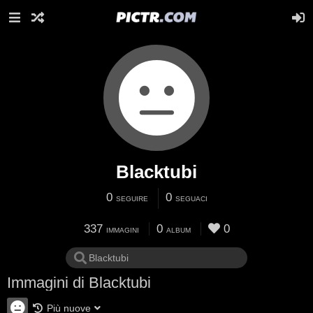
Blacktubi
0
0
SEGUIRE
SEGUACI
337
0
0
IMMAGINI
ALBUM
Immagini di Blacktubi
Più nuove