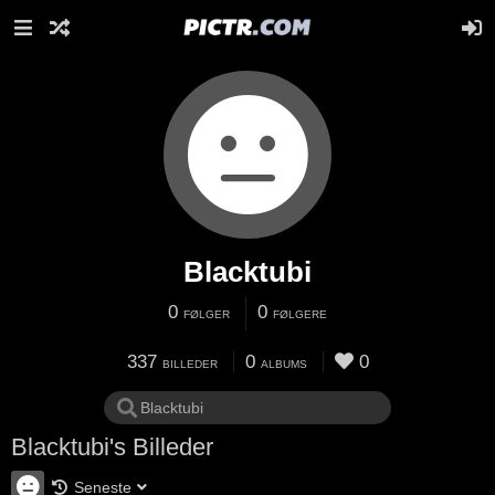
Blacktubi
0
0
FØLGER
FØLGERE
337
0
0
BILLEDER
ALBUMS
Blacktubi's Billeder
Seneste