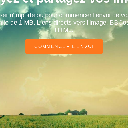
ser n'importe où pour commencer l'envoi de v
ite de 1 MB. Liens directs vers l'image, BBCo
HTML.
COMMENCER L'ENVOI