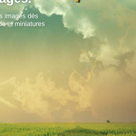
os images dès
de et miniatures