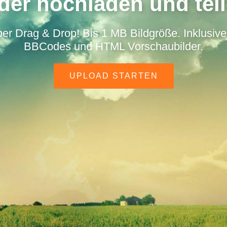
lder hochladen und teil
per Drag & Drop! Bis 1 MB Bildgröße. Inklusive 
BBCodes und HTML Vorschaubilder.
UPLOAD STARTEN