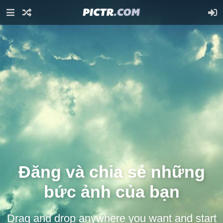
Đăng và chia sẻ những
bức ảnh của bạn
Drag and drop anywhere you want and start