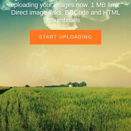
uploading your images now. 1 MB limit.
Direct image links, BBCode and HTML
thumbnails.
START UPLOADING