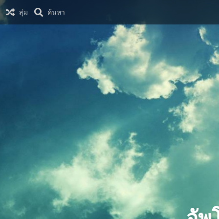
สุ่ม
ค้นหา
อัพ