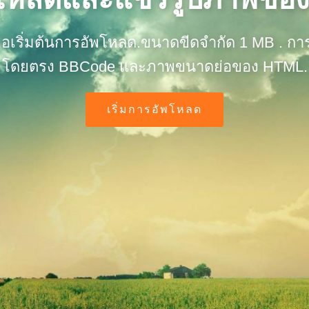
ื่อเริ่มต้นการอัพโหลด.ขนาดขีดจำกัด 1 MB . กา
โดยตรง BBCode และภาพขนาดย่อของ HTML.
เริ่มการอัพโหลด