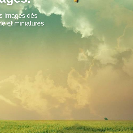
os images dès
de et miniatures