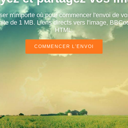
ser n'importe où pour commencer l'envoi de v
ite de 1 MB. Liens directs vers l'image, BBCo
HTML.
COMMENCER L'ENVOI