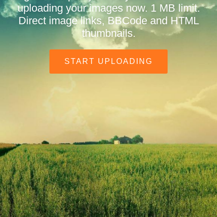
uploading your images now. 1 MB limit.
Direct image links, BBCode and HTML
thumbnails.
START UPLOADING