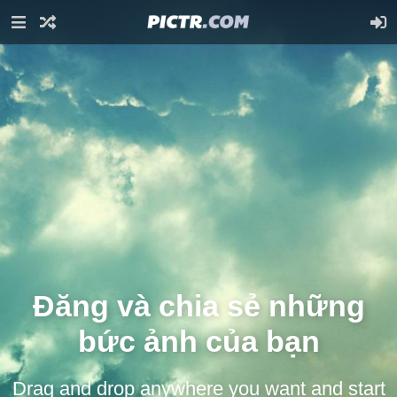
Đăng và chia sẻ những
bức ảnh của bạn
Drag and drop anywhere you want and start