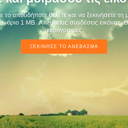
ε το οπουδήποτε θέλετε και να ξεκινήσετε τ
α. όριο 1 MB. Απευθείας συνδέσεις εικόνας,
μικρογραφίες.
ΞΕΚΊΝΗΣΕ ΤΟ ΑΝΈΒΑΣΜΑ