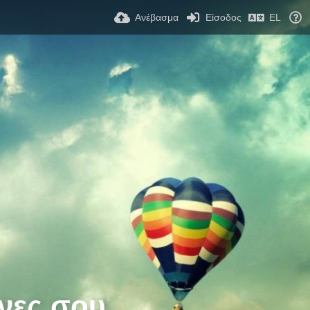
Ανέβασμα
Είσοδος
EL
νες σου.