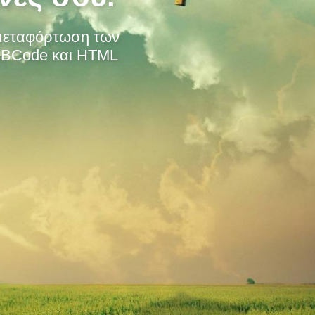
η μεταφόρτωση των
 BBCode και HTML