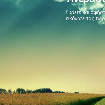
Σύρετε και αφήστ
εικόνων σας τώρ