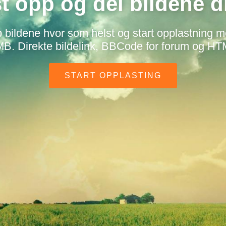
t opp og del bildene d
p bildene hvor som helst og start opplastning 
B. Direkte bildelink, BBCode for forum og HTM
START OPPLASTING