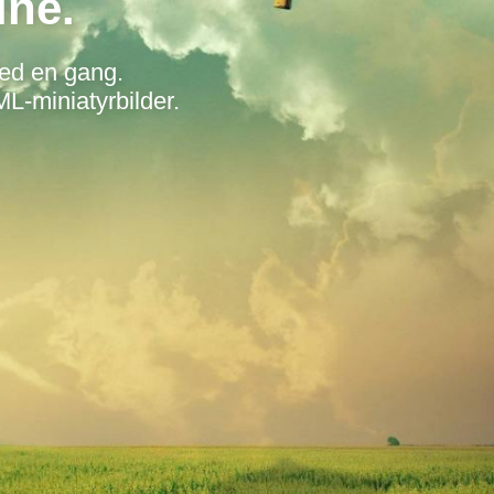
ine.
med en gang.
L-miniatyrbilder.