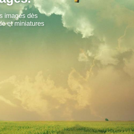
os images dès
de et miniatures