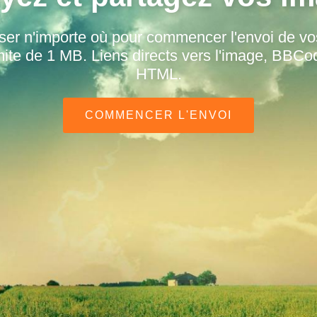
ser n'importe où pour commencer l'envoi de v
ite de 1 MB. Liens directs vers l'image, BBCo
HTML.
COMMENCER L'ENVOI