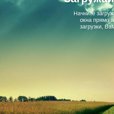
Начните загру
окна прямо 
загрузки, Ва