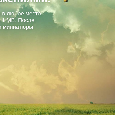
 в любое место
 1 MB. После
 и миниатюры.