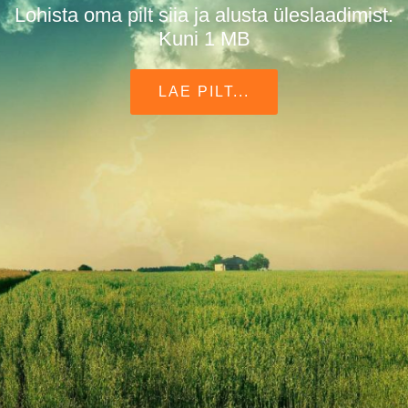
Lohista oma pilt siia ja alusta üleslaadimist.
Kuni 1 MB
LAE PILT...