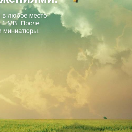
 в любое место
 1 MB. После
 и миниатюры.