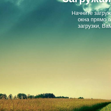
Начните загру
окна прямо 
загрузки, Ва