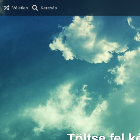
Véletlen
Keresés
Töltse fel k