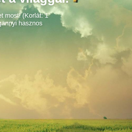
t most! (Korlát: 1
gannyi hasznos