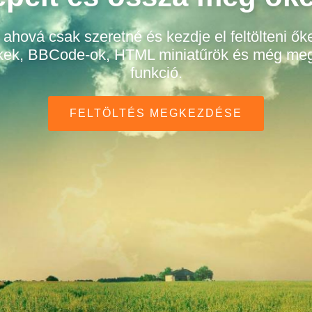
hová csak szeretné és kezdje el feltölteni őke
inkek, BBCode-ok, HTML miniatűrök és még me
funkció.
FELTÖLTÉS MEGKEZDÉSE