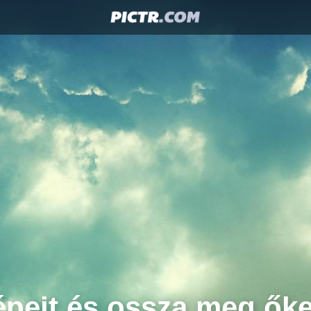
épeit és ossza meg őke