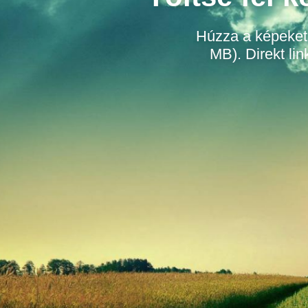
Húzza a képeket a
MB). Direkt l