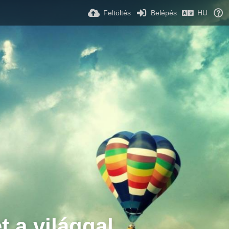
Feltöltés
Belépés
HU
t a világgal.