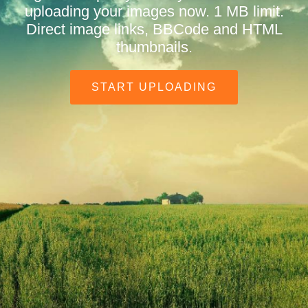
uploading your images now. 1 MB limit.
Direct image links, BBCode and HTML
thumbnails.
START UPLOADING