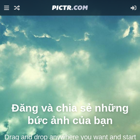
Đăng và chia sẻ những
bức ảnh của bạn
Drag and drop anywhere you want and start